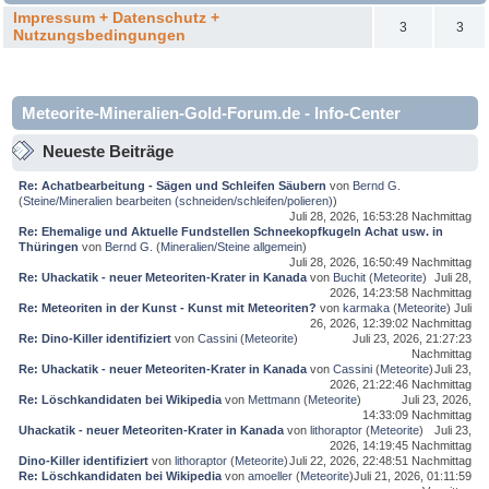
Impressum + Datenschutz +
3
3
Nutzungsbedingungen
Meteorite-Mineralien-Gold-Forum.de - Info-Center
Neueste Beiträge
Re: Achatbearbeitung - Sägen und Schleifen Säubern
von
Bernd G.
(
Steine/Mineralien bearbeiten (schneiden/schleifen/polieren)
)
Juli 28, 2026, 16:53:28 Nachmittag
Re: Ehemalige und Aktuelle Fundstellen Schneekopfkugeln Achat usw. in
Thüringen
von
Bernd G.
(
Mineralien/Steine allgemein
)
Juli 28, 2026, 16:50:49 Nachmittag
Re: Uhackatik - neuer Meteoriten-Krater in Kanada
von
Buchit
(
Meteorite
)
Juli 28,
2026, 14:23:58 Nachmittag
Re: Meteoriten in der Kunst - Kunst mit Meteoriten?
von
karmaka
(
Meteorite
)
Juli
26, 2026, 12:39:02 Nachmittag
Re: Dino-Killer identifiziert
von
Cassini
(
Meteorite
)
Juli 23, 2026, 21:27:23
Nachmittag
Re: Uhackatik - neuer Meteoriten-Krater in Kanada
von
Cassini
(
Meteorite
)
Juli 23,
2026, 21:22:46 Nachmittag
Re: Löschkandidaten bei Wikipedia
von
Mettmann
(
Meteorite
)
Juli 23, 2026,
14:33:09 Nachmittag
Uhackatik - neuer Meteoriten-Krater in Kanada
von
lithoraptor
(
Meteorite
)
Juli 23,
2026, 14:19:45 Nachmittag
Dino-Killer identifiziert
von
lithoraptor
(
Meteorite
)
Juli 22, 2026, 22:48:51 Nachmittag
Re: Löschkandidaten bei Wikipedia
von
amoeller
(
Meteorite
)
Juli 21, 2026, 01:11:59