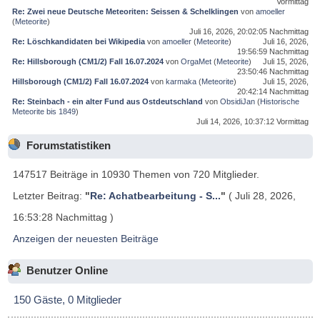
Vormittag
Re: Zwei neue Deutsche Meteoriten: Seissen & Schelklingen
von
amoeller
(
Meteorite
)
Juli 16, 2026, 20:02:05 Nachmittag
Re: Löschkandidaten bei Wikipedia
von
amoeller
(
Meteorite
)
Juli 16, 2026,
19:56:59 Nachmittag
Re: Hillsborough (CM1/2) Fall 16.07.2024
von
OrgaMet
(
Meteorite
)
Juli 15, 2026,
23:50:46 Nachmittag
Hillsborough (CM1/2) Fall 16.07.2024
von
karmaka
(
Meteorite
)
Juli 15, 2026,
20:42:14 Nachmittag
Re: Steinbach - ein alter Fund aus Ostdeutschland
von
ObsidiJan
(
Historische
Meteorite bis 1849
)
Juli 14, 2026, 10:37:12 Vormittag
Forumstatistiken
147517 Beiträge in 10930 Themen von 720 Mitglieder.
Letzter Beitrag:
"
Re: Achatbearbeitung - S...
"
( Juli 28, 2026,
16:53:28 Nachmittag )
Anzeigen der neuesten Beiträge
Benutzer Online
150 Gäste, 0 Mitglieder