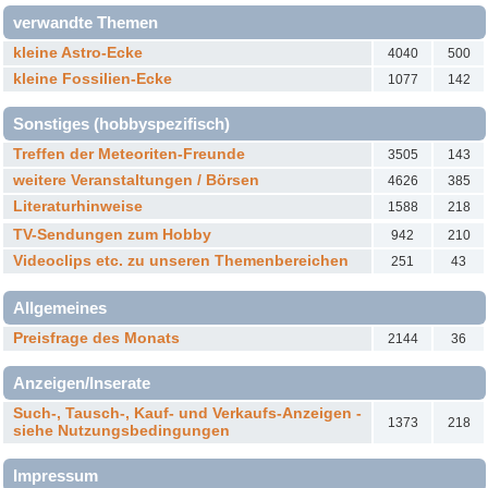
verwandte Themen
kleine Astro-Ecke
4040
500
kleine Fossilien-Ecke
1077
142
Sonstiges (hobbyspezifisch)
Treffen der Meteoriten-Freunde
3505
143
weitere Veranstaltungen / Börsen
4626
385
Literaturhinweise
1588
218
TV-Sendungen zum Hobby
942
210
Videoclips etc. zu unseren Themenbereichen
251
43
Allgemeines
Preisfrage des Monats
2144
36
Anzeigen/Inserate
Such-, Tausch-, Kauf- und Verkaufs-Anzeigen -
1373
218
siehe Nutzungsbedingungen
Impressum