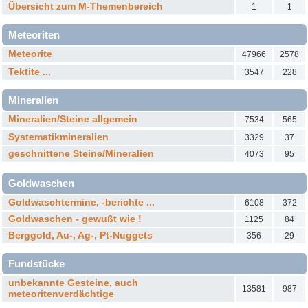
Übersicht zum M-Themenbereich
1
1
Meteoriten
Meteorite
47966
2578
Tektite ...
3547
228
Mineralien
Mineralien/Steine allgemein
7534
565
Systematikmineralien
3329
37
geschnittene Steine/Mineralien
4073
95
Goldwaschen
Goldwaschtermine, -berichte ...
6108
372
Goldwaschen - gewußt wie !
1125
84
Berggold, Au-, Ag-, Pt-Nuggets
356
29
Fundstücke
unbekannte Gesteine, auch
13581
987
meteoritenverdächtige